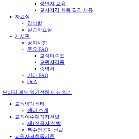
성인지 교육
교사자격 취득 결격 사유
자료실
양식함
실습자료실
게시판
공지사항
주요 FAQ
교직이수표
교원자격증
증명서
기타 FAQ
QnA
모바일 메뉴 열기
전체 메뉴 열기
교원양성센터
센터 소개
교직이수예정자선발
제1전공자 선발
복수전공자 선발
교원자격취득기준