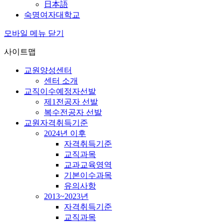
日本語
숙명여자대학교
모바일 메뉴 닫기
사이트맵
교원양성센터
센터 소개
교직이수예정자선발
제1전공자 선발
복수전공자 선발
교원자격취득기준
2024년 이후
자격취득기준
교직과목
교과교육영역
기본이수과목
유의사항
2013~2023년
자격취득기준
교직과목