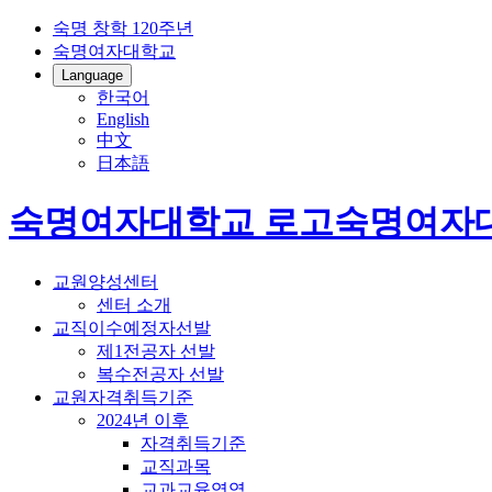
숙명 창학 120주년
숙명여자대학교
Language
한국어
English
中文
日本語
숙명여자대학교 로고
숙명여자
교원양성센터
센터 소개
교직이수예정자선발
제1전공자 선발
복수전공자 선발
교원자격취득기준
2024년 이후
자격취득기준
교직과목
교과교육영역