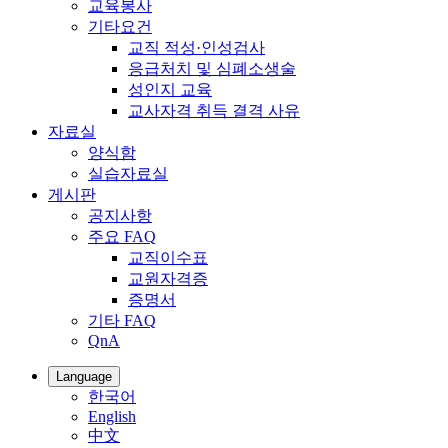
교육봉사
기타요건
교직 적성·인성검사
응급처치 및 심폐소생술
성인지 교육
교사자격 취득 결격 사유
자료실
양식함
실습자료실
게시판
공지사항
주요 FAQ
교직이수표
교원자격증
증명서
기타 FAQ
QnA
Language
한국어
English
中文