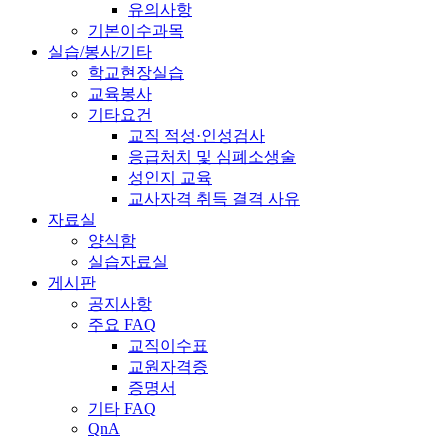
유의사항
기본이수과목
실습/봉사/기타
학교현장실습
교육봉사
기타요건
교직 적성·인성검사
응급처치 및 심폐소생술
성인지 교육
교사자격 취득 결격 사유
자료실
양식함
실습자료실
게시판
공지사항
주요 FAQ
교직이수표
교원자격증
증명서
기타 FAQ
QnA