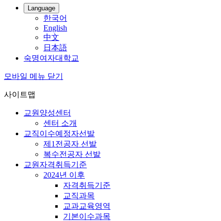
Language
한국어
English
中文
日本語
숙명여자대학교
모바일 메뉴 닫기
사이트맵
교원양성센터
센터 소개
교직이수예정자선발
제1전공자 선발
복수전공자 선발
교원자격취득기준
2024년 이후
자격취득기준
교직과목
교과교육영역
기본이수과목