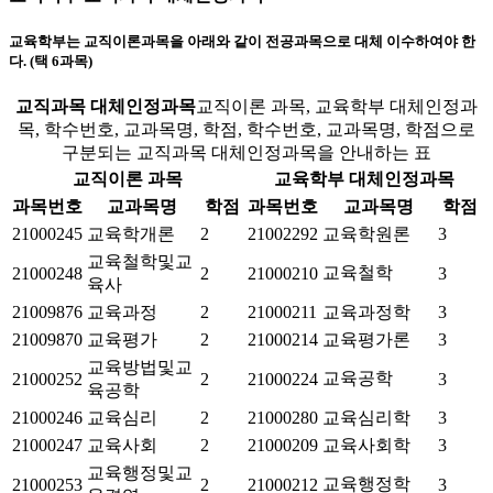
교육학부는 교직이론과목을 아래와 같이 전공과목으로 대체 이수하여야 한
다. (택 6과목)
교직과목 대체인정과목
교직이론 과목, 교육학부 대체인정과
목, 학수번호, 교과목명, 학점, 학수번호, 교과목명, 학점으로
구분되는 교직과목 대체인정과목을 안내하는 표
교직이론 과목
교육학부 대체인정과목
과목번호
교과목명
학점
과목번호
교과목명
학점
21000245
교육학개론
2
21002292
교육학원론
3
교육철학및교
교육철학
21000248
2
21000210
3
육사
21009876
교육과정
2
21000211
교육과정학
3
21009870
교육평가
2
21000214
교육평가론
3
교육방법및교
교육공학
21000252
2
21000224
3
육공학
21000246
교육심리
2
21000280
교육심리학
3
21000247
교육사회
2
21000209
교육사회학
3
교육행정및교
교육행정학
21000253
2
21000212
3