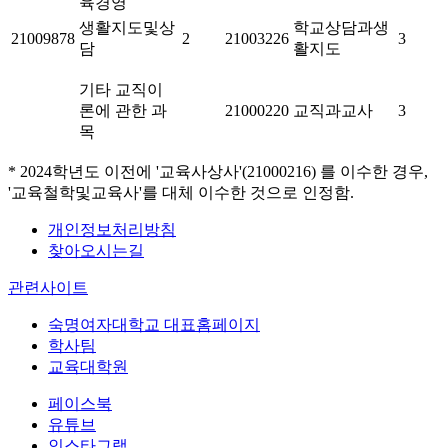
육경영
생활지도및상
학교상담과생
21009878
2
21003226
3
담
활지도
기타 교직이
론에 관한 과
21000220
교직과교사
3
목
* 2024학년도 이전에 '교육사상사'(21000216) 를 이수한 경우,
'교육철학및교육사'를 대체 이수한 것으로 인정함.
개인정보처리방침
찾아오시는길
관련사이트
숙명여자대학교 대표홈페이지
학사팀
교육대학원
페이스북
유튜브
인스타그램