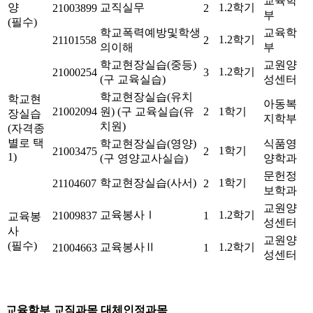
교육학
양
교직실무
1.2학기
21003899
2
부
(필수)
학교폭력예방및학생
교육학
1.2학기
21101558
2
의이해
부
학교현장실습(중등)
교원양
1.2학기
21000254
3
(구 교육실습)
성센터
학교현장실습(유치
학교현
아동복
21002094
원) (구 교육실습(유
2
1학기
장실습
지학부
치원)
(자격종
별로 택
학교현장실습(영양)
식품영
1학기
21003475
2
1)
(구 영양교사실습)
양학과
문헌정
학교현장실습(사서)
1학기
21104607
2
보학과
교원양
교육봉사Ⅰ
1.2학기
21009837
1
교육봉
성센터
사
교원양
(필수)
교육봉사Ⅱ
1.2학기
21004663
1
성센터
교육학부 교직과목 대체인정과목