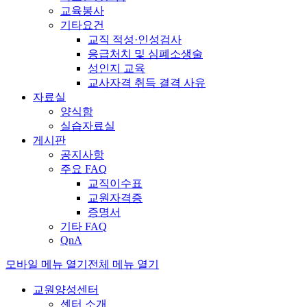
교육봉사
기타요건
교직 적성·인성검사
응급처치 및 심폐소생술
성인지 교육
교사자격 취득 결격 사유
자료실
양식함
실습자료실
게시판
공지사항
주요 FAQ
교직이수표
교원자격증
증명서
기타 FAQ
QnA
모바일 메뉴 열기
전체 메뉴 열기
교원양성센터
센터 소개