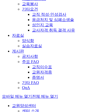
교육봉사
기타요건
교직 적성·인성검사
응급처치 및 심폐소생술
성인지 교육
교사자격 취득 결격 사유
자료실
양식함
실습자료실
게시판
공지사항
주요 FAQ
교직이수표
교원자격증
증명서
기타 FAQ
QnA
모바일 메뉴 열기
전체 메뉴 열기
교원양성센터
센터 소개