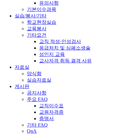
유의사항
기본이수과목
실습/봉사/기타
학교현장실습
교육봉사
기타요건
교직 적성·인성검사
응급처치 및 심폐소생술
성인지 교육
교사자격 취득 결격 사유
자료실
양식함
실습자료실
게시판
공지사항
주요 FAQ
교직이수표
교원자격증
증명서
기타 FAQ
QnA