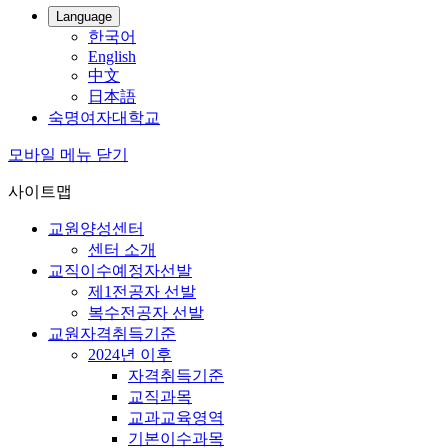
Language
한국어
English
中文
日本語
숙명여자대학교
모바일 메뉴 닫기
사이트맵
교원양성센터
센터 소개
교직이수예정자선발
제1전공자 선발
복수전공자 선발
교원자격취득기준
2024년 이후
자격취득기준
교직과목
교과교육영역
기본이수과목