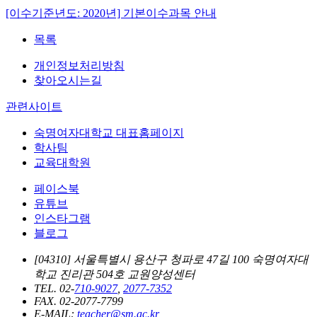
[이수기준년도: 2020년] 기본이수과목 안내
목록
개인정보처리방침
찾아오시는길
관련사이트
숙명여자대학교 대표홈페이지
학사팀
교육대학원
페이스북
유튜브
인스타그램
블로그
[04310] 서울특별시 용산구 청파로 47길 100 숙명여자대
학교 진리관 504호 교원양성센터
TEL. 02-
710-9027
,
2077-7352
FAX. 02-2077-7799
E-MAIL:
teacher@sm.ac.kr