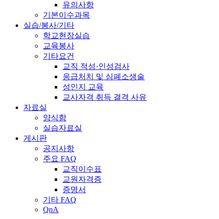
유의사항
기본이수과목
실습/봉사/기타
학교현장실습
교육봉사
기타요건
교직 적성·인성검사
응급처치 및 심폐소생술
성인지 교육
교사자격 취득 결격 사유
자료실
양식함
실습자료실
게시판
공지사항
주요 FAQ
교직이수표
교원자격증
증명서
기타 FAQ
QnA