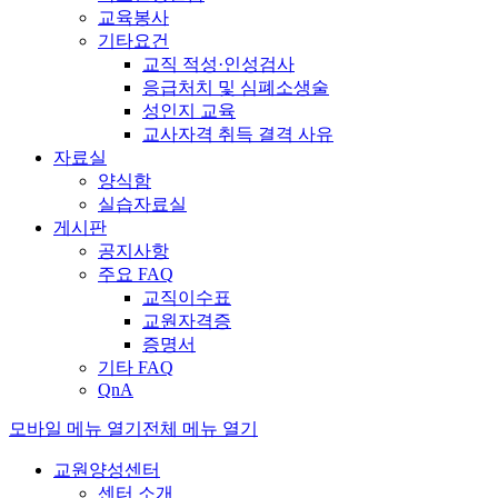
교육봉사
기타요건
교직 적성·인성검사
응급처치 및 심폐소생술
성인지 교육
교사자격 취득 결격 사유
자료실
양식함
실습자료실
게시판
공지사항
주요 FAQ
교직이수표
교원자격증
증명서
기타 FAQ
QnA
모바일 메뉴 열기
전체 메뉴 열기
교원양성센터
센터 소개