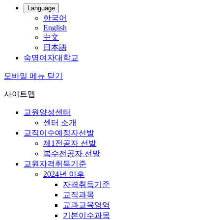
Language
한국어
English
中文
日本語
숙명여자대학교
모바일 메뉴 닫기
사이트맵
교원양성센터
센터 소개
교직이수예정자선발
제1전공자 선발
복수전공자 선발
교원자격취득기준
2024년 이후
자격취득기준
교직과목
교과교육영역
기본이수과목