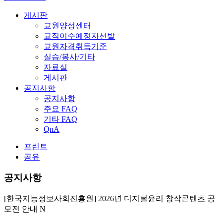
게시판
교원양성센터
교직이수예정자선발
교원자격취득기준
실습/봉사/기타
자료실
게시판
공지사항
공지사항
주요 FAQ
기타 FAQ
QnA
프린트
공유
공지사항
[한국지능정보사회진흥원] 2026년 디지털윤리 창작콘텐츠 공
모전 안내
N