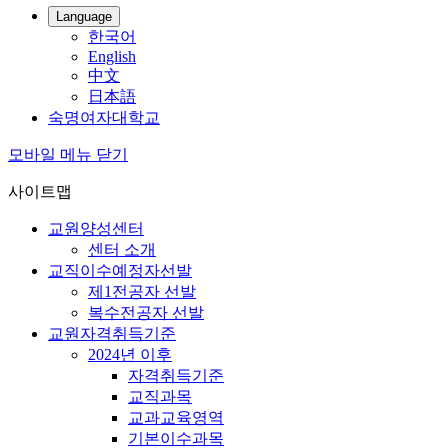
Language
한국어
English
中文
日本語
숙명여자대학교
모바일 메뉴 닫기
사이트맵
교원양성센터
센터 소개
교직이수예정자선발
제1전공자 선발
복수전공자 선발
교원자격취득기준
2024년 이후
자격취득기준
교직과목
교과교육영역
기본이수과목