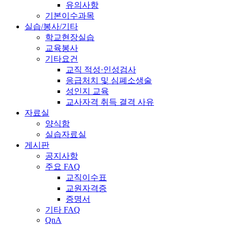
유의사항
기본이수과목
실습/봉사/기타
학교현장실습
교육봉사
기타요건
교직 적성·인성검사
응급처치 및 심폐소생술
성인지 교육
교사자격 취득 결격 사유
자료실
양식함
실습자료실
게시판
공지사항
주요 FAQ
교직이수표
교원자격증
증명서
기타 FAQ
QnA