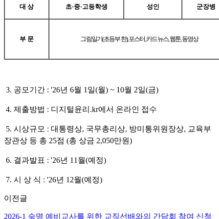
대 상
초·중·고등학생
성인
군장병
부 문
그림일기(초등부 한), 포스터, 카드뉴스, 웹툰, 동영상
3. 공모기간 : '26년 6월 1일(월) ~ 10월 2일(금)
4. 제출방법 : 디지털윤리.kr에서 온라인 접수
5. 시상규모 : 대통령상, 국무총리상, 방미통위원장상, 교육부
장관상 등 총 25점
(총 상금 2,050만원)
6. 결과발표 : '26년 11월(예정)
7. 시 상 식 : '26년 12월(예정)
이전글
2026-1 숙명 예비교사를 위한 교직선배와의 간담회 참여 신청