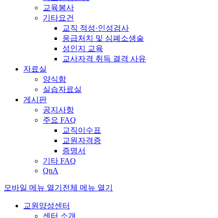
교육봉사
기타요건
교직 적성·인성검사
응급처치 및 심폐소생술
성인지 교육
교사자격 취득 결격 사유
자료실
양식함
실습자료실
게시판
공지사항
주요 FAQ
교직이수표
교원자격증
증명서
기타 FAQ
QnA
모바일 메뉴 열기
전체 메뉴 열기
교원양성센터
센터 소개