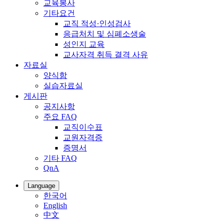
교육봉사
기타요건
교직 적성·인성검사
응급처치 및 심폐소생술
성인지 교육
교사자격 취득 결격 사유
자료실
양식함
실습자료실
게시판
공지사항
주요 FAQ
교직이수표
교원자격증
증명서
기타 FAQ
QnA
Language
한국어
English
中文