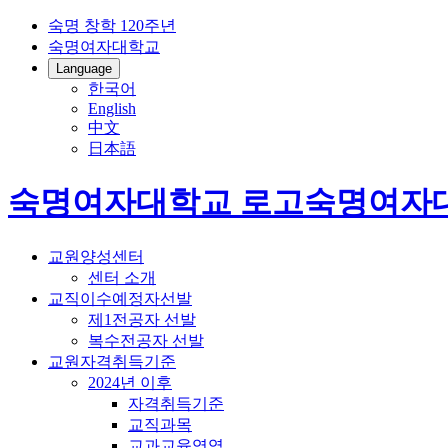
숙명 창학 120주년
숙명여자대학교
Language
한국어
English
中文
日本語
숙명여자대학교 로고
숙명여자
교원양성센터
센터 소개
교직이수예정자선발
제1전공자 선발
복수전공자 선발
교원자격취득기준
2024년 이후
자격취득기준
교직과목
교과교육영역