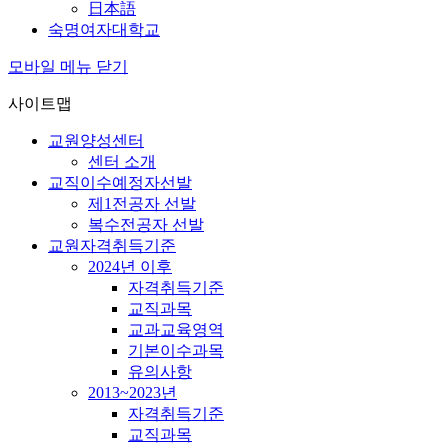
日本語
숙명여자대학교
모바일 메뉴 닫기
사이트맵
교원양성센터
센터 소개
교직이수예정자선발
제1전공자 선발
복수전공자 선발
교원자격취득기준
2024년 이후
자격취득기준
교직과목
교과교육영역
기본이수과목
유의사항
2013~2023년
자격취득기준
교직과목