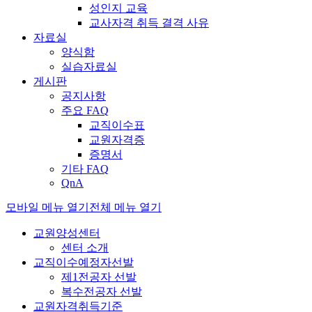
성인지 교육
교사자격 취득 결격 사유
자료실
양식함
실습자료실
게시판
공지사항
주요 FAQ
교직이수표
교원자격증
증명서
기타 FAQ
QnA
모바일 메뉴 열기
전체 메뉴 열기
교원양성센터
센터 소개
교직이수예정자선발
제1전공자 선발
복수전공자 선발
교원자격취득기준