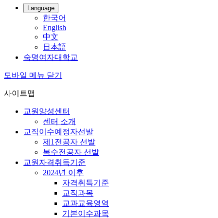
Language
한국어
English
中文
日本語
숙명여자대학교
모바일 메뉴 닫기
사이트맵
교원양성센터
센터 소개
교직이수예정자선발
제1전공자 선발
복수전공자 선발
교원자격취득기준
2024년 이후
자격취득기준
교직과목
교과교육영역
기본이수과목