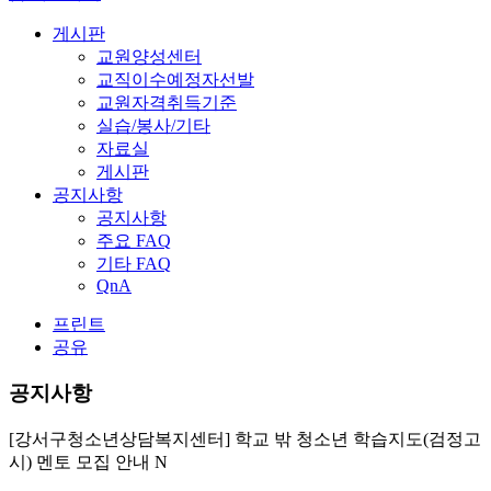
게시판
교원양성센터
교직이수예정자선발
교원자격취득기준
실습/봉사/기타
자료실
게시판
공지사항
공지사항
주요 FAQ
기타 FAQ
QnA
프린트
공유
공지사항
[강서구청소년상담복지센터] 학교 밖 청소년 학습지도(검정고
시) 멘토 모집 안내
N