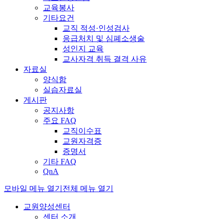
교육봉사
기타요건
교직 적성·인성검사
응급처치 및 심폐소생술
성인지 교육
교사자격 취득 결격 사유
자료실
양식함
실습자료실
게시판
공지사항
주요 FAQ
교직이수표
교원자격증
증명서
기타 FAQ
QnA
모바일 메뉴 열기
전체 메뉴 열기
교원양성센터
센터 소개