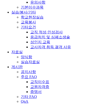
유의사항
기본이수과목
실습/봉사/기타
학교현장실습
교육봉사
기타요건
교직 적성·인성검사
응급처치 및 심폐소생술
성인지 교육
교사자격 취득 결격 사유
자료실
양식함
실습자료실
게시판
공지사항
주요 FAQ
교직이수표
교원자격증
증명서
기타 FAQ
QnA