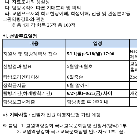
나. 자료조사의 성실성
다. 탐방목적에 따른 기대효과 및 의의
라. 교원으로서의 학교현장이해, 학생이해, 전공 및 관심분야등
교원역량강화와 관련
※ 총 4개 각 항목 25점 총 100점
바. 선발주요일정
내용
일정
te
지원서 및 탐방계획서 접수
5/11(월)~5/18(월) 17:00
제
교
선발결과 발표
5월말~6월초
홈
탐방오리엔테이션
6월중순
Zo
장학금지급
6월 말까지
탐방기간(하계방학기간)
6/27(토)~8/21(금) 사이
개
탐방보고서제출
탐방종료 후 2주이내
사. 기타사항
: 선발자 전원 여행자보험 가입 예정
※ 붙임 1. 교원역량강화 국내교육문화탐방 신청서(양식) 1부
2. 교원역량강화 국내교육문화탐방 안내자료 1부. 끝.