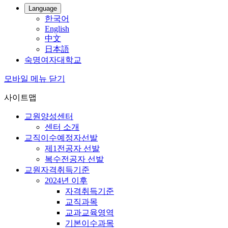
Language
한국어
English
中文
日本語
숙명여자대학교
모바일 메뉴 닫기
사이트맵
교원양성센터
센터 소개
교직이수예정자선발
제1전공자 선발
복수전공자 선발
교원자격취득기준
2024년 이후
자격취득기준
교직과목
교과교육영역
기본이수과목