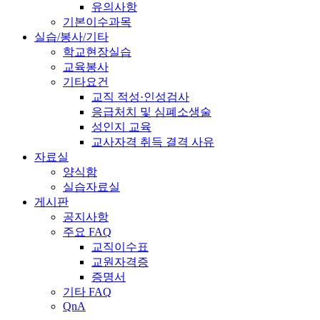
유의사항
기본이수과목
실습/봉사/기타
학교현장실습
교육봉사
기타요건
교직 적성·인성검사
응급처치 및 심폐소생술
성인지 교육
교사자격 취득 결격 사유
자료실
양식함
실습자료실
게시판
공지사항
주요 FAQ
교직이수표
교원자격증
증명서
기타 FAQ
QnA