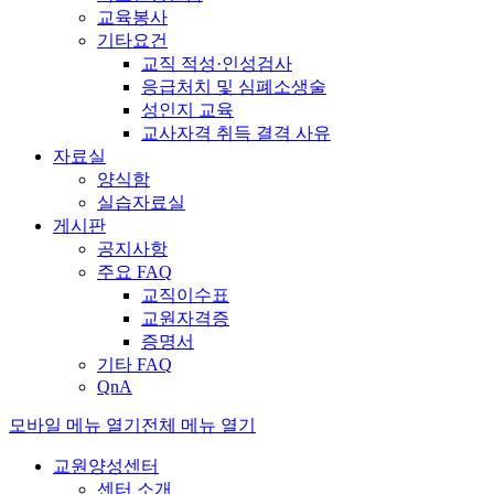
교육봉사
기타요건
교직 적성·인성검사
응급처치 및 심폐소생술
성인지 교육
교사자격 취득 결격 사유
자료실
양식함
실습자료실
게시판
공지사항
주요 FAQ
교직이수표
교원자격증
증명서
기타 FAQ
QnA
모바일 메뉴 열기
전체 메뉴 열기
교원양성센터
센터 소개