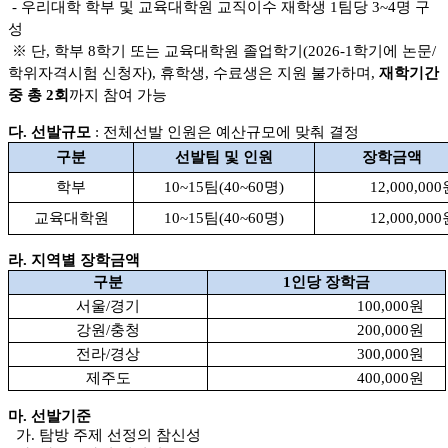
- 우리대학 학부 및 교육대학원 교직이수 재학생 1팀당 3~4명 구
성
※ 단, 학부 8학기 또는 교육대학원 졸업학기(2026-1학기에 논문/
학위자격시험 신청자), 휴학생, 수료생은 지원 불가하며,
재학기간
중 총 2회
까지 참여 가능
다. 선발규모
: 전체선발 인원은 예산규모에 맞춰 결정
구분
선발팀 및 인원
장학금액
학부
10~15팀(40~60명)
12,000,000
교육대학원
10~15팀(40~60명)
12,000,000
라. 지역별 장학금액
구분
1
인당 장학금
서울
/
경기
100,000
원
강원
/
충청
200,000
원
전라
/
경상
300,000
원
제주도
400,000
원
마. 선발기준
가. 탐방 주제 선정의 참신성