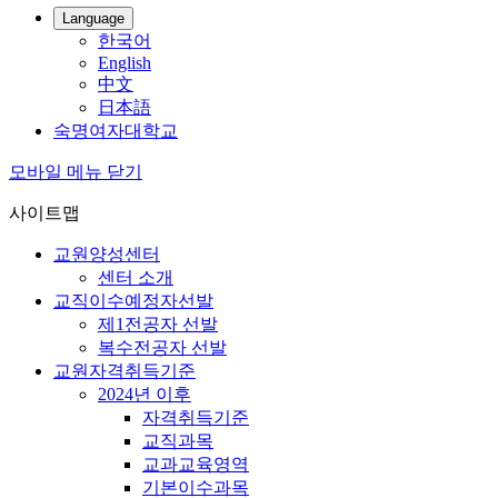
Language
한국어
English
中文
日本語
숙명여자대학교
모바일 메뉴 닫기
사이트맵
교원양성센터
센터 소개
교직이수예정자선발
제1전공자 선발
복수전공자 선발
교원자격취득기준
2024년 이후
자격취득기준
교직과목
교과교육영역
기본이수과목