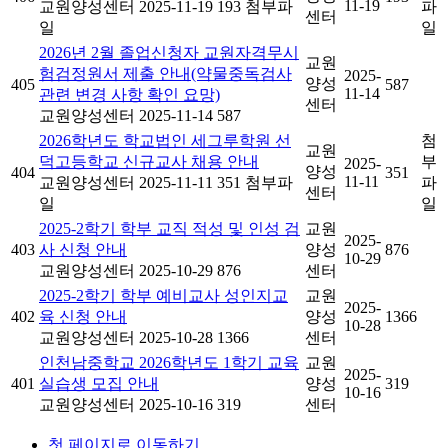
11-19
교원양성센터
2025-11-19
193
첨부파
파
센터
일
일
2026년 2월 졸업신청자 교원자격무시
교원
험검정원서 제출 안내(약물중독검사
2025-
양성
405
587
11-14
관련 변경 사항 확인 요망)
센터
교원양성센터
2025-11-14
587
2026학년도 학교법인 세그루학원 선
첨
교원
덕고등학교 신규교사 채용 안내
부
2025-
양성
404
351
11-11
교원양성센터
2025-11-11
351
첨부파
파
센터
일
일
2025-2학기 학부 교직 적성 및 인성 검
교원
2025-
403
사 신청 안내
양성
876
10-29
교원양성센터
2025-10-29
876
센터
2025-2학기 학부 예비교사 성인지교
교원
2025-
402
육 신청 안내
양성
1366
10-28
교원양성센터
2025-10-28
1366
센터
인천남중학교 2026학년도 1학기 교육
교원
2025-
401
실습생 모집 안내
양성
319
10-16
교원양성센터
2025-10-16
319
센터
첫 페이지로 이동하기