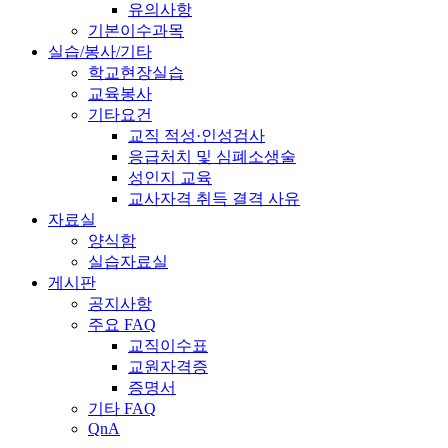
유의사항
기본이수과목
실습/봉사/기타
학교현장실습
교육봉사
기타요건
교직 적성·인성검사
응급처치 및 심폐소생술
성인지 교육
교사자격 취득 결격 사유
자료실
양식함
실습자료실
게시판
공지사항
주요 FAQ
교직이수표
교원자격증
증명서
기타 FAQ
QnA