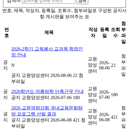
검색어
검색
번호, 제목, 작성자, 등록일, 조회수, 첨부파일로 구성된 공지사
항 게시판을 보여주는 표
첨
번
작성
등록
조회
부
제목
호
자
일
수
파
일
2026-2학기 교육봉사 교과목 학점인
정 안내
첨
교원
공
부
2026-
양성
N
22
08-06
지
파
센터
일
공지
교원양성센터
2026-08-06
22
첨
부파일
교원
공
2026학년도 여름방학 단축근무 안내
2026-
양성
180
07-06
지
공지
교원양성센터
2026-07-06
180
센터
2026 교원역량강화 국내교육문화탐
첨
교원
공
방 프로그램 선발 결과
부
2026-
양성
421
06-08
지
공지
교원양성센터
2026-06-08
421
첨
파
센터
부파일
일