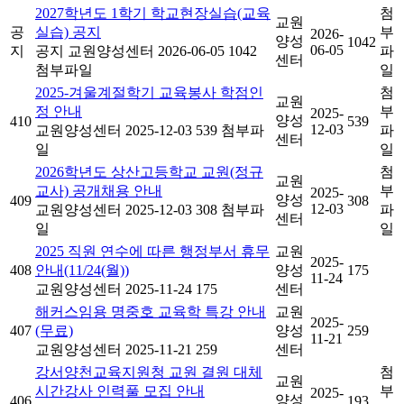
2027학년도 1학기 학교현장실습(교육
첨
교원
공
실습) 공지
부
2026-
양성
1042
06-05
지
공지
교원양성센터
2026-06-05
1042
파
센터
첨부파일
일
2025-겨울계절학기 교육봉사 학점인
첨
교원
정 안내
부
2025-
양성
410
539
12-03
교원양성센터
2025-12-03
539
첨부파
파
센터
일
일
2026학년도 상산고등학교 교원(정규
첨
교원
교사) 공개채용 안내
부
2025-
양성
409
308
12-03
교원양성센터
2025-12-03
308
첨부파
파
센터
일
일
2025 직원 연수에 따른 행정부서 휴무
교원
2025-
408
안내(11/24(월))
양성
175
11-24
교원양성센터
2025-11-24
175
센터
해커스임용 명중호 교육학 특강 안내
교원
2025-
407
(무료)
양성
259
11-21
교원양성센터
2025-11-21
259
센터
강서양천교육지원청 교원 결원 대체
첨
교원
시간강사 인력풀 모집 안내
부
2025-
양성
406
193