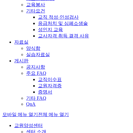
교육봉사
기타요건
교직 적성·인성검사
응급처치 및 심폐소생술
성인지 교육
교사자격 취득 결격 사유
자료실
양식함
실습자료실
게시판
공지사항
주요 FAQ
교직이수표
교원자격증
증명서
기타 FAQ
QnA
모바일 메뉴 열기
전체 메뉴 열기
교원양성센터
센터 소개