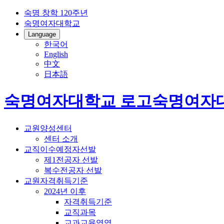
숙명 창학 120주년
숙명여자대학교
Language
한국어
English
中文
日本語
숙명여자대학교 로고
숙명여자
교원양성센터
센터 소개
교직이수예정자선발
제1전공자 선발
복수전공자 선발
교원자격취득기준
2024년 이후
자격취득기준
교직과목
교과교육영역