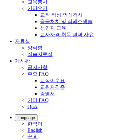
교육봉사
기타요건
교직 적성·인성검사
응급처치 및 심폐소생술
성인지 교육
교사자격 취득 결격 사유
자료실
양식함
실습자료실
게시판
공지사항
주요 FAQ
교직이수표
교원자격증
증명서
기타 FAQ
QnA
Language
한국어
English
中文