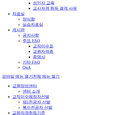
성인지 교육
교사자격 취득 결격 사유
자료실
양식함
실습자료실
게시판
공지사항
주요 FAQ
교직이수표
교원자격증
증명서
기타 FAQ
QnA
모바일 메뉴 열기
전체 메뉴 열기
교원양성센터
센터 소개
교직이수예정자선발
제1전공자 선발
복수전공자 선발
교원자격취득기준