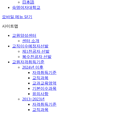
日本語
숙명여자대학교
모바일 메뉴 닫기
사이트맵
교원양성센터
센터 소개
교직이수예정자선발
제1전공자 선발
복수전공자 선발
교원자격취득기준
2024년 이후
자격취득기준
교직과목
교과교육영역
기본이수과목
유의사항
2013~2023년
자격취득기준
교직과목